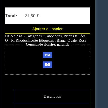
Total:
21,50
€
Ajouter au panier
A
UGS :
23A3
Catégories :
Cabochons
,
Pierres taillées
,
l
Q - R
,
Rhodochrosite
Étiquettes :
Blanc
,
Ovale
,
Rose
t
Commande sécurisée garantie
e
r
n
a
t
i
v
e
:
Description