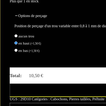
Plus que 1 en stock
Options de perçage
Position de perçage d'un trou variable entre 0,8 à 1 mm de d
aucun trou
en haut
(
+
1,50
€
)
en bas
(
+
1,50
€
)
Total:
10,50
€
A
UGS :
29D10
Catégories :
Cabochons
,
Pierres taillées
,
Préhnite
l