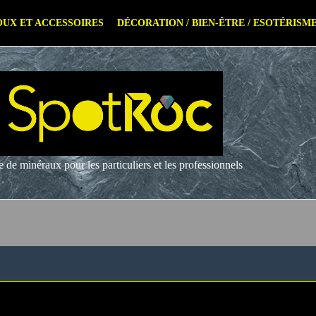
SpotRoc
06 33 27 10 13
OUX ET ACCESSOIRES
DÉCORATION / BIEN-ÊTRE / ESOTÉRISM
e de minéraux pour les particuliers et les professionnels