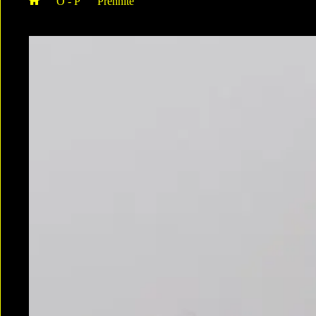
O - P
Préhnite
Prehnite Epidote