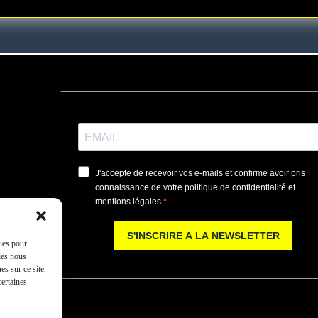
kies pour
ies nous
s sur ce site.
certaines