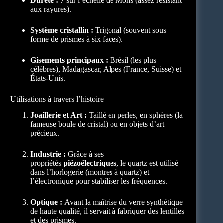
Dureté :
7 sur l’échelle de Mohs (assez résistant
aux rayures).
Système cristallin :
Trigonal (souvent sous
forme de prismes à six faces).
Gisements principaux :
Brésil (les plus
célèbres), Madagascar, Alpes (France, Suisse) et
États-Unis.
Utilisations à travers l’histoire
Joaillerie et Art :
Taillé en perles, en sphères (la
fameuse boule de cristal) ou en objets d’art
précieux.
Industrie :
Grâce à ses
propriétés
piézoélectriques
, le quartz est utilisé
dans l’horlogerie (montres à quartz) et
l’électronique pour stabiliser les fréquences.
Optique :
Avant la maîtrise du verre synthétique
de haute qualité, il servait à fabriquer des lentilles
et des prismes.