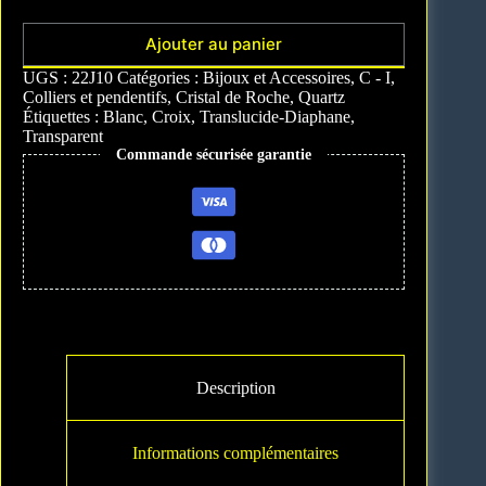
Ajouter au panier
A
UGS :
22J10
Catégories :
Bijoux et Accessoires
,
C - I
,
l
Colliers et pendentifs
,
Cristal de Roche
,
Quartz
t
Étiquettes :
Blanc
,
Croix
,
Translucide-Diaphane
,
e
Transparent
r
Commande sécurisée garantie
n
a
t
i
v
e
:
Description
Informations complémentaires