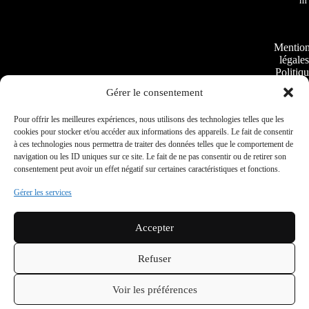
m
Mentio
légales
Politiq
de
Gérer le consentement
cookie
Plan
Pour offrir les meilleures expériences, nous utilisons des technologies telles que les
du
cookies pour stocker et/ou accéder aux informations des appareils. Le fait de consentir
site
à ces technologies nous permettra de traiter des données telles que le comportement de
navigation ou les ID uniques sur ce site. Le fait de ne pas consentir ou de retirer son
consentement peut avoir un effet négatif sur certaines caractéristiques et fonctions.
Conditio
Gérer les services
Général
de Vent
Politique
Accepter
confidentia
Refuser
Voir les préférences
Copyright ©
Conceptio