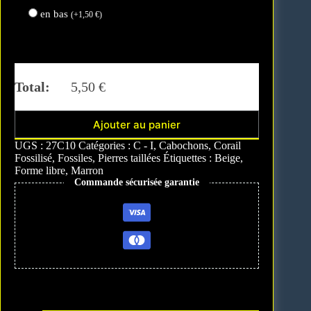
en bas
(
+
1,50
€
)
Total:
5,50
€
Ajouter au panier
A
UGS :
27C10
Catégories :
C - I
,
Cabochons
,
Corail
l
Fossilisé
,
Fossiles
,
Pierres taillées
Étiquettes :
Beige
,
t
Forme libre
,
Marron
e
Commande sécurisée garantie
r
n
a
t
i
v
e
: