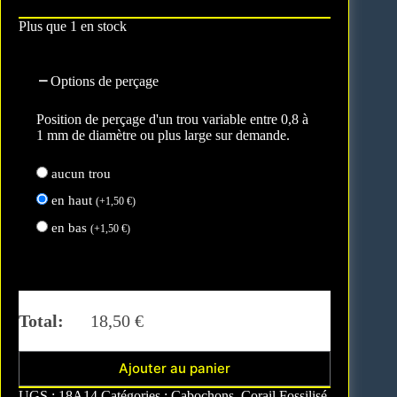
Plus que 1 en stock
Options de perçage
Position de perçage d'un trou variable entre 0,8 à
1 mm de diamètre ou plus large sur demande.
aucun trou
en haut
(
+
1,50
€
)
en bas
(
+
1,50
€
)
Total:
18,50
€
Ajouter au panier
A
UGS :
18A14
Catégories :
Cabochons
,
Corail Fossilisé
,