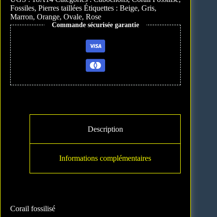
l
Fossiles
,
Pierres taillées
Étiquettes :
Beige
,
Gris
,
t
Marron
,
Orange
,
Ovale
,
Rose
e
Commande sécurisée garantie
r
n
a
t
i
v
e
:
Description
Informations complémentaires
Corail fossilisé