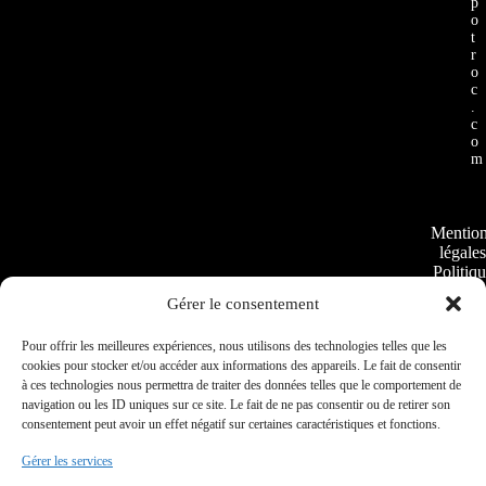
p
o
t
r
o
c
.
c
o
m
Mentio
légales
Politiq
de
Gérer le consentement
cookie
Plan
Pour offrir les meilleures expériences, nous utilisons des technologies telles que les
du
cookies pour stocker et/ou accéder aux informations des appareils. Le fait de consentir
site
à ces technologies nous permettra de traiter des données telles que le comportement de
navigation ou les ID uniques sur ce site. Le fait de ne pas consentir ou de retirer son
consentement peut avoir un effet négatif sur certaines caractéristiques et fonctions.
Conditio
Gérer les services
Général
de Vent