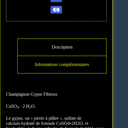
t
i
v
e
:
Description
Informations complémentaires
Champignon Gypse Fibreux
CaSO
· 2 H
O.
4
2
Le gypse, ou « pierre à plâtre »,
sulfate de
calcium
hydraté de formule CaSO4•2H2O, et