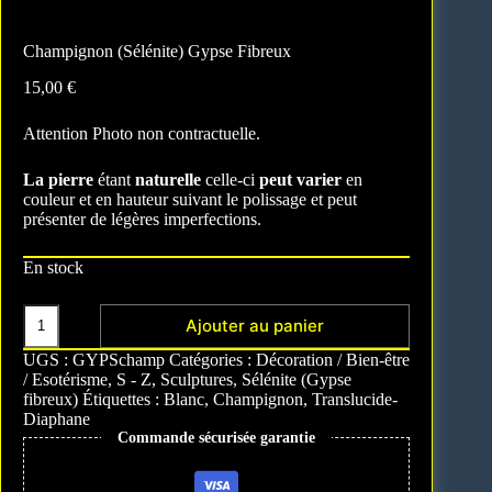
Champignon (Sélénite) Gypse Fibreux
15,00
€
Attention Photo non contractuelle.
La pierre
étant
naturelle
celle-ci
peut varier
en
couleur et en hauteur suivant le polissage et peut
présenter de légères imperfections.
En stock
Ajouter au panier
A
UGS :
GYPSchamp
Catégories :
Décoration / Bien-être
l
/ Esotérisme
,
S - Z
,
Sculptures
,
Sélénite (Gypse
t
fibreux)
Étiquettes :
Blanc
,
Champignon
,
Translucide-
e
Diaphane
r
Commande sécurisée garantie
n
a