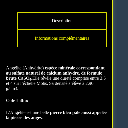
:
Description
Informations complémentaires
Angélite (Anhydrite)
espèce minérale correspondant
au sulfate naturel de calcium anhydre, de formule
brute CaSO
.Elle révèle une dureté comprise entre 3,5
4
et 4 sur l’échelle Mohs. Sa densité s’élève à 2,96
g/cm3.
Coté Litho:
L’Angélite est une belle
pierre bleu pâle aussi appelée
la pierre des anges
.