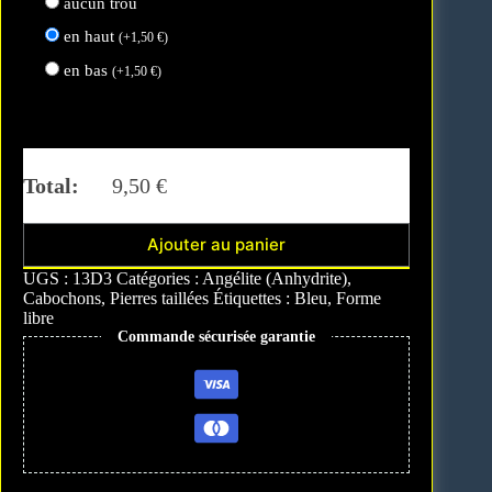
aucun trou
en haut
(
+
1,50
€
)
en bas
(
+
1,50
€
)
Total:
9,50
€
Ajouter au panier
A
UGS :
13D3
Catégories :
Angélite (Anhydrite)
,
l
Cabochons
,
Pierres taillées
Étiquettes :
Bleu
,
Forme
t
libre
e
Commande sécurisée garantie
r
n
a
t
i
v
e