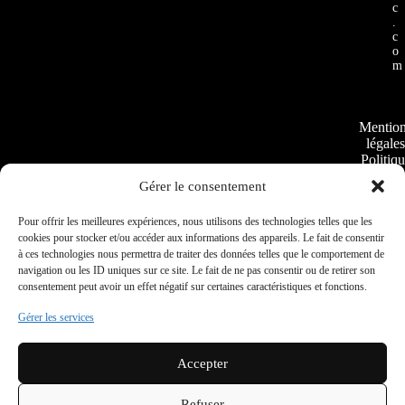
c
.
c
o
m
Mentio
légales
Politiq
de
Gérer le consentement
cookie
Plan
Pour offrir les meilleures expériences, nous utilisons des technologies telles que les
du
cookies pour stocker et/ou accéder aux informations des appareils. Le fait de consentir
site
à ces technologies nous permettra de traiter des données telles que le comportement de
navigation ou les ID uniques sur ce site. Le fait de ne pas consentir ou de retirer son
consentement peut avoir un effet négatif sur certaines caractéristiques et fonctions.
Conditio
Gérer les services
Général
de Vent
Politique
Accepter
confidentia
Refuser