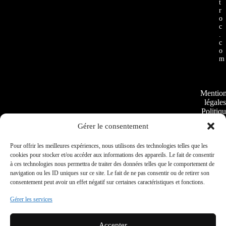
t
r
o
c
.
c
o
m
Mentio
légales
Politiq
de
Gérer le consentement
cookie
Plan
Pour offrir les meilleures expériences, nous utilisons des technologies telles que les
du
cookies pour stocker et/ou accéder aux informations des appareils. Le fait de consentir
site
à ces technologies nous permettra de traiter des données telles que le comportement de
navigation ou les ID uniques sur ce site. Le fait de ne pas consentir ou de retirer son
consentement peut avoir un effet négatif sur certaines caractéristiques et fonctions.
Conditio
Gérer les services
Général
de Vent
Politique
Accepter