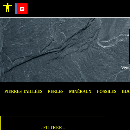
Ouvrir la barre d’outils
Vent
PIERRES TAILLÉES
PERLES
MINÉRAUX
FOSSILES
BIJ
- FILTRER -