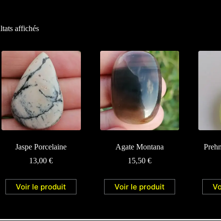
ltats affichés
Jaspe Porcelaine
Agate Montana
Prehn
13,00
€
15,50
€
Voir le produit
Voir le produit
Vo