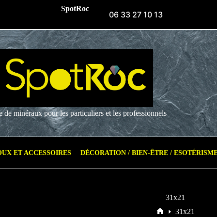
SpotRoc
06 33 27 10 13
e de minéraux pour les particuliers et les professionnels
OUX ET ACCESSOIRES
DÉCORATION / BIEN-ÊTRE / ESOTÉRISM
31x21
31x21