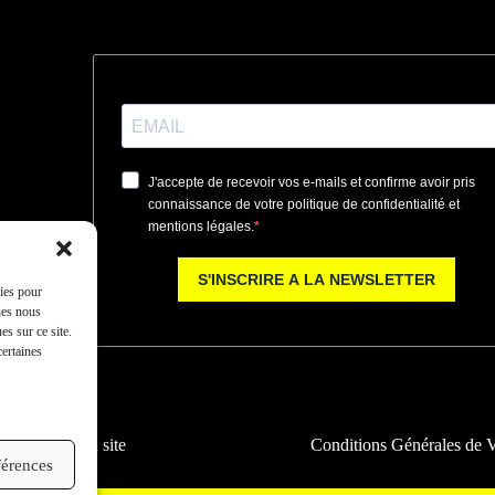
kies pour
ies nous
s sur ce site.
certaines
kies
Plan du site
Conditions Générales de 
férences