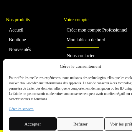
Nos produits
Votre compte
Accueil
Créer mon compte Professionnel
Boutique
Mon tableau de bord
Nouveautés
Nous contacter
A propos de SpotRoc
Gérer le consentement
FAQ
Pour offrir les meilleures expériences, nous utilisons des technologies telles que les coo
stocker et/ou accéder aux informations des appareils. Le fait de consentir à ces technolog
permettra de traiter des données telles que le comportement de navigation ou les ID unique
Le fait de ne pas consentir ou de retirer son consentement peut avoir un effet négatif sur 
caractéristiques et fonctions.
Gérer les services
Mentions légales
Politique de coo
Accepter
Refuser
Voir les pré